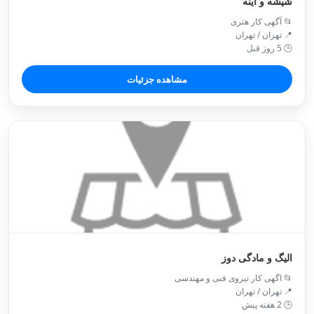
شیشه و آینه
📂 آگهی کار هنری
📍 تهران / تهران
🕒 5 روز قبل
مشاهده جزئیات
الیگ و مادگی دوز
📂 اگهی کار نیروی فنی و مهندسی
📍 تهران / تهران
🕒 2 هفته پیش