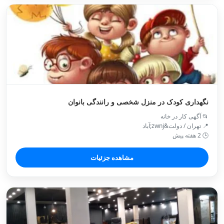
نگهداری کودک در منزل شخصی و رانندگی بانوان
📂 آگهی کار در خانه
📍 تهران / دولت&zwnj;آباد
🕒 2 هفته پیش
مشاهده جزئیات