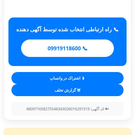
📞 راه ارتباطی انتخاب شده توسط آگهی دهنده
📞 09919118600
📱 اشتراک در واتساپ
🚨 گزارش تخلف
🔑 کد آگهی: 480971658275548343026016297319