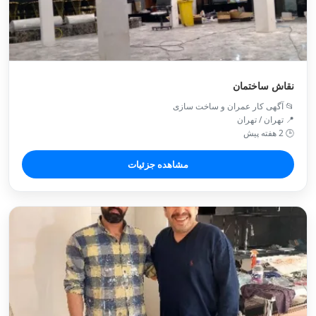
نقاش ساختمان
📂 آگهی کار عمران و ساخت سازی
📍 تهران / تهران
🕒 2 هفته پیش
مشاهده جزئیات