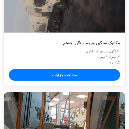
مکانیک سنگین ونیمه سنگین هستم
📂 اگهی نیروی کار اداری
📍 تهران / تهران
🕒 دیروز
مشاهده جزئیات