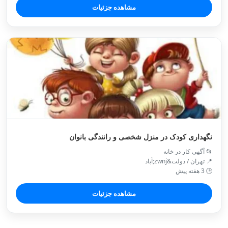
مشاهده جزئیات
نگهداری کودک در منزل شخصی و رانندگی بانوان
📂 آگهی کار در خانه
📍 تهران / دولت&zwnj;آباد
🕒 3 هفته پیش
مشاهده جزئیات