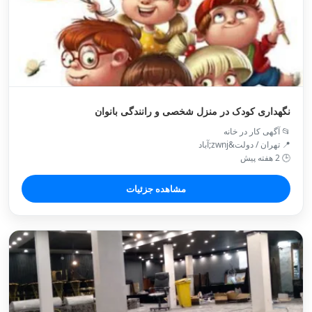
نگهداری کودک در منزل شخصی و رانندگی بانوان
📂 آگهی کار در خانه
📍 تهران / دولت&zwnj;آباد
🕒 2 هفته پیش
مشاهده جزئیات