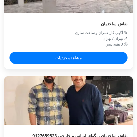
نقاش ساختمان
📂 آگهی کار عمران و ساخت سازی
📍 تهران / تهران
🕒 3 هفته پیش
مشاهده جزئیات
نقاش ساختمان رنگهای ایرانی و خارجی 9127659523