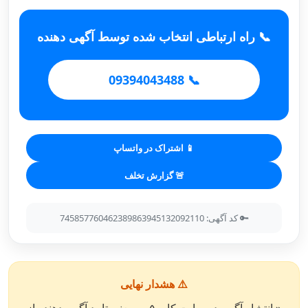
📞 راه ارتباطی انتخاب شده توسط آگهی دهنده
📞 09394043488
📱 اشتراک در واتساپ
🚨 گزارش تخلف
🔑 کد آگهی: 745857760462389863945132092110
⚠️ هشدار نهایی