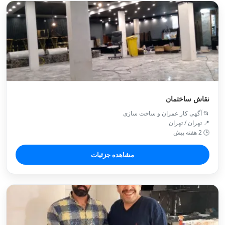
نقاش ساختمان
📂 آگهی کار عمران و ساخت سازی
📍 تهران / تهران
🕒 2 هفته پیش
مشاهده جزئیات