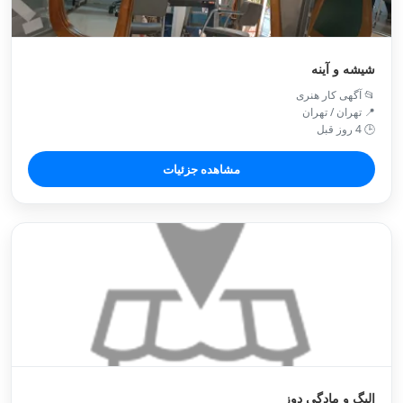
شیشه و آینه
📂 آگهی کار هنری
📍 تهران / تهران
🕒 4 روز قبل
مشاهده جزئیات
الیگ و مادگی دوز