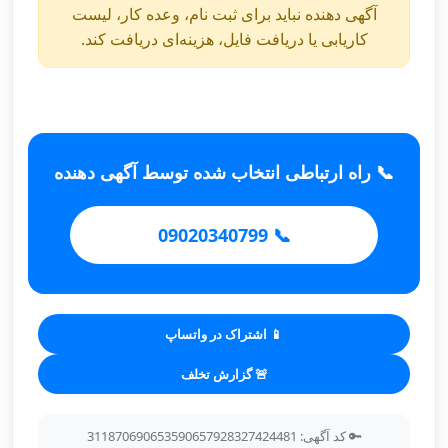
آگهی دهنده نباید برای ثبت نام، وعده کار، لیست
کاریابی یا دریافت فایل، هزینه‌ای دریافت کند.
📞 راه ارتباطی انتخاب شده توسط آگهی دهنده
📞 09020340799
📱 اشتراک در واتساپ
🚨 گزارش تخلف
🔑 کد آگهی: 311870690653590657928327424481