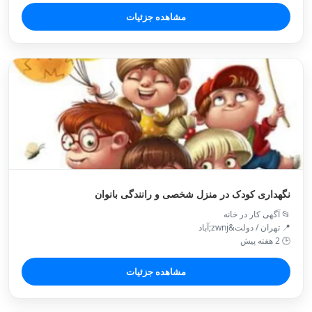
مشاهده جزئیات
نگهداری کودک در منزل شخصی و رانندگی بانوان
📂 آگهی کار در خانه
📍 تهران / دولت&zwnj;آباد
🕒 2 هفته پیش
مشاهده جزئیات