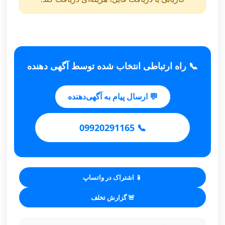
📞 راه ارتباطی انتخاب شده توسط آگهی دهنده
💬 ارسال پیام به آگهی‌دهنده
📞 09920291165
📱 اشتراک در واتساپ
🚨 گزارش تخلف