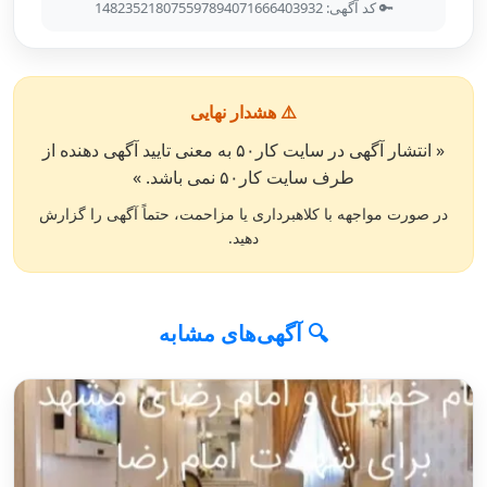
🔑 کد آگهی: 148235218075597894071666403932
⚠️ هشدار نهایی
« انتشار آگهی در سایت کار۵۰ به معنی تایید آگهی دهنده از
طرف سایت کار۵۰ نمی باشد. »
در صورت مواجهه با کلاهبرداری یا مزاحمت، حتماً آگهی را گزارش
دهید.
🔍 آگهی‌های مشابه