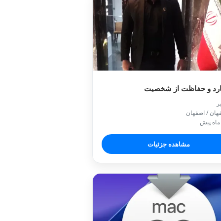
بادیگارد و حفاظت از 

📍 اصفهان / 
🕒 یک م
مشاهده جزئیات