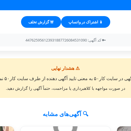
📱 اشتراک در واتساپ
🚨 گزارش تخلف
🔑 کد آگهی: 447625956123931887726084531090
⚠️ هشدار نهایی
معنی تایید آگهی دهنده از طرف سایت کار۵۰ نمی باشد. »
در صورت مواجهه با کلاهبرداری یا مزاحمت، حتماً آگهی را گزارش دهید.
🔍 آگهی‌های مشابه