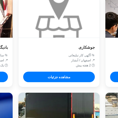
شخصیت
جوشکاری
 سایر
📂 آگهی کار تبلیغاتی
اصفهان
📍 اصفهان / آبشار
اه پیش
🕒 2 هفته پیش
مشاهده جزئیات