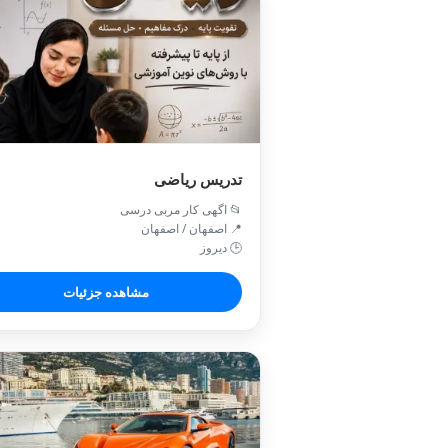
تدریس ریاضی
📂 اگهی کار مربی درسی
📍 اصفهان / اصفهان
🕒 دیروز
مشاهده جزئیات