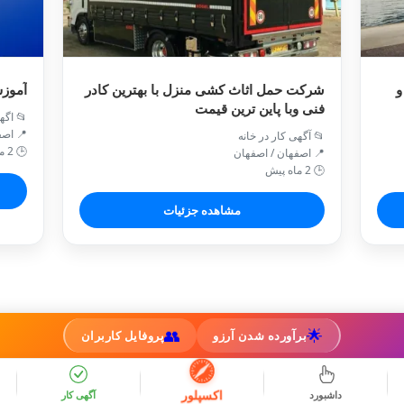
و
شرکت حمل اثاث کشی منزل با بهترین کادر
آموزش
فنی وبا پاین ترین قیمت
📂 اگه
📍 اص
📂 آگهی کار در خانه
🕒 2 ماه پیش
📍 اصفهان / اصفهان
🕒 2 ماه پیش
مشاهده جزئیات
👥
🌟
برآورده شدن آرزو
پروفایل کاربران
اکسپلور
داشبورد
آگهی کار