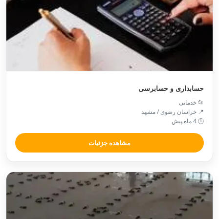
حسابداری و حسابرسی
📂 خدماتی
📍 خراسان رضوی / مشهد
🕒 4 ماه پیش
مشاهده جزئیات