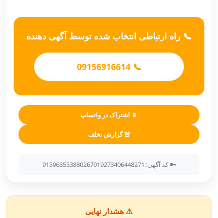
📞 راه ارتباطی انتخاب شده توسط آگهی دهنده
📞 09156916614
📱 اشتراک در واتساپ
🚨 گزارش تخلف
🔑 کد آگهی: 915963553880267019273406448271
⚠️ هشدار نهایی