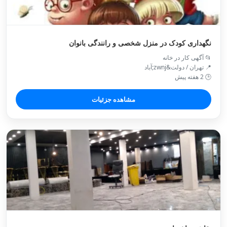
نگهداری کودک در منزل شخصی و رانندگی بانوان
📂 آگهی کار در خانه
📍 تهران / دولت&zwnj;آباد
🕒 2 هفته پیش
مشاهده جزئیات