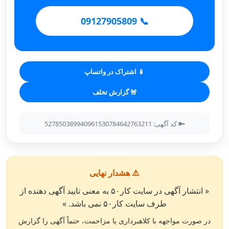
📞 09127905809
📱 اشتراک در واتساپ
🚨 گزارش تخلف
🔑 کد آگهی: 527850389940961530784642763211
⚠️ هشدار نهایی
« انتشار آگهی در سایت کار۵۰ به معنی تایید آگهی دهنده از
طرف سایت کار۵۰ نمی باشد. »
در صورت مواجهه با کلاهبرداری یا مزاحمت، حتماً آگهی را گزارش