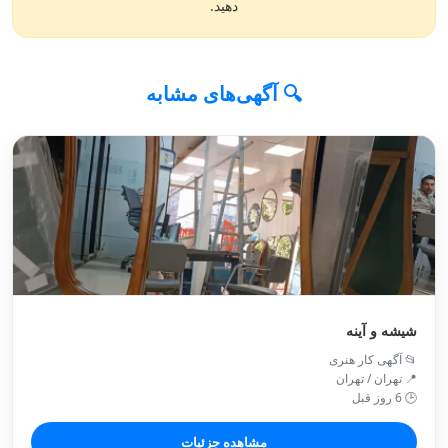
دهید.
🔍 آگهی‌های مشابه
شیشه و آینه
📂 آگهی کار هنری
📍 تهران / تهران
🕒 6 روز قبل
مشاهده جزئیات