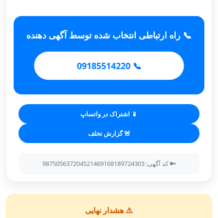
📞 راه ارتباطی انتخاب شده توسط آگهی دهنده
📞 09185514220
📱 اشتراک در واتساپ
🚨 گزارش تخلف
🔑 کد آگهی: 987505637204521469168189724303
⚠️ هشدار نهایی