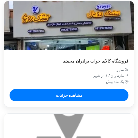
فروشگاه کالای خواب برادران مجیدی
📂 سایر
📍 مازندران / قائم شهر
🕒 یک ماه پیش
مشاهده جزئیات