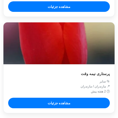
مشاهده جزئیات
پرستاری نیمه وقت
📂 سایر
📍 مازندران / مازندران
🕒 2 هفته پیش
مشاهده جزئیات