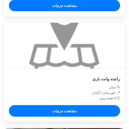
مشاهده جزئیات
راننده وانت باری
📂 سایر
📍 خوزستان / آبادان
🕒 4 هفته پیش
مشاهده جزئیات