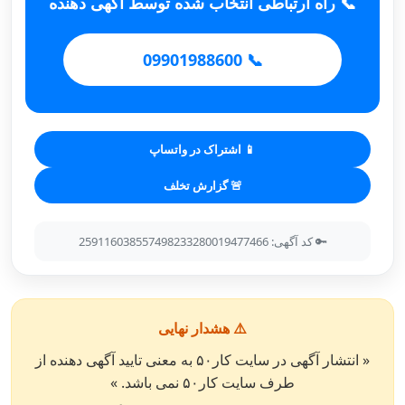
📞 راه ارتباطی انتخاب شده توسط آگهی دهنده
📞 09901988600
📱 اشتراک در واتساپ
🚨 گزارش تخلف
🔑 کد آگهی: 259116038557498233280019477466
⚠️ هشدار نهایی
« انتشار آگهی در سایت کار۵۰ به معنی تایید آگهی دهنده از
طرف سایت کار۵۰ نمی باشد. »