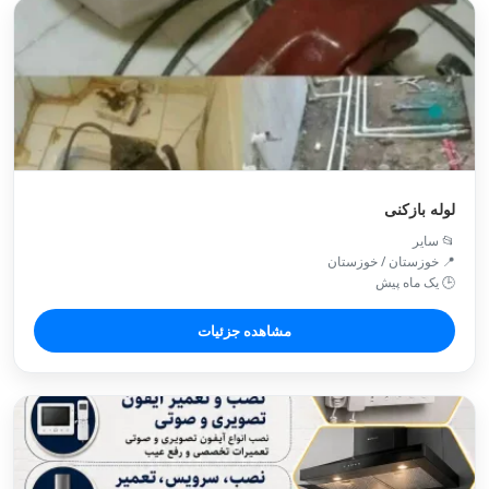
لوله بازکنی
📂 سایر
📍 خوزستان / خوزستان
🕒 یک ماه پیش
مشاهده جزئیات