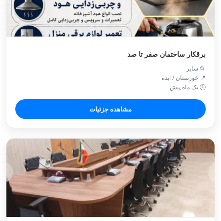
برقکار ساختمان صفر تا صد
📂 سایر
📍 خوزستان / ايذه
🕒 یک ماه پیش
مشاهده جزئیات