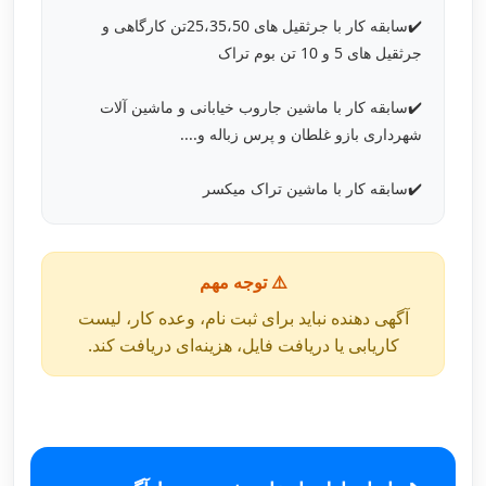
✔️سابقه کار با جرثقیل های 25،35،50تن کارگاهی و
جرثقیل های 5 و 10 تن بوم تراک
✔️سابقه کار با ماشین جاروب خیابانی و ماشین آلات
شهرداری بازو غلطان و پرس زباله و....
✔️سابقه کار با ماشین تراک میکسر
⚠️ توجه مهم
آگهی دهنده نباید برای ثبت نام، وعده کار، لیست
کاریابی یا دریافت فایل، هزینه‌ای دریافت کند.