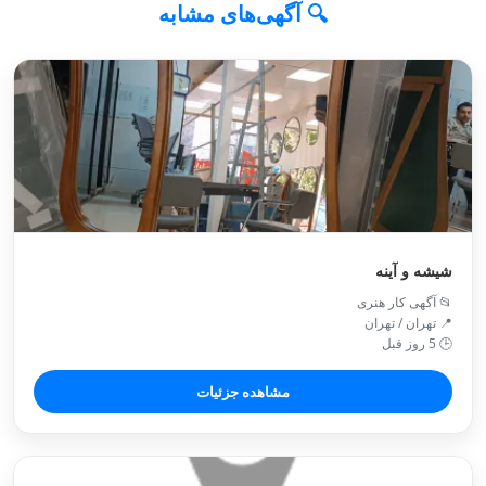
🔍 آگهی‌های مشابه
شیشه و آینه
📂 آگهی کار هنری
📍 تهران / تهران
🕒 5 روز قبل
مشاهده جزئیات