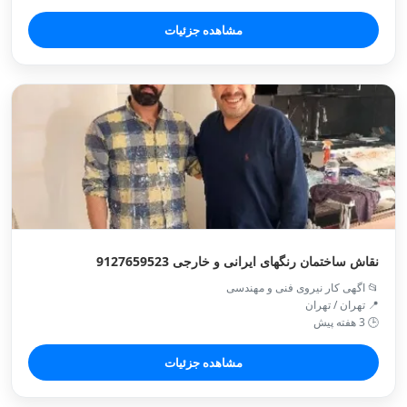
مشاهده جزئیات
نقاش ساختمان رنگهای ایرانی و خارجی 9127659523
📂 اگهی کار نیروی فنی و مهندسی
📍 تهران / تهران
🕒 3 هفته پیش
مشاهده جزئیات