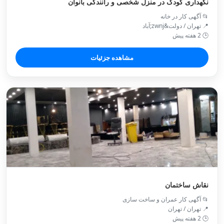
نگهداری کودک در منزل شخصی و رانندگی بانوان
📂 آگهی کار در خانه
📍 تهران / دولت&zwnj;آباد
🕒 2 هفته پیش
مشاهده جزئیات
نقاش ساختمان
📂 آگهی کار عمران و ساخت سازی
📍 تهران / تهران
🕒 2 هفته پیش