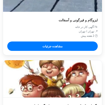
ایزوگام و قیرگونی و آسفالت
📂 آگهی کار در خانه
📍 تهران / تهران
🕒 2 هفته پیش
مشاهده جزئیات