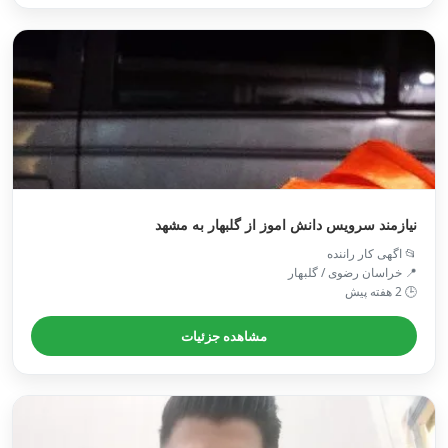
نیازمند سرویس دانش اموز از گلبهار به مشهد
📂 اگهی کار راننده
📍 خراسان رضوی / گلبهار
🕒 2 هفته پیش
مشاهده جزئیات