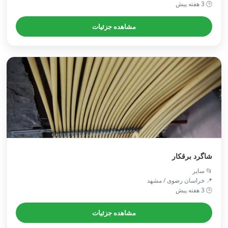
🕒 3 هفته پیش
مشاهده جزئیات
شاگرد برقکار
📂 سایر
📍 خراسان رضوی / مشهد
🕒 3 هفته پیش
مشاهده جزئیات