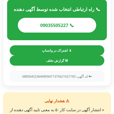
📞 راه ارتباطی انتخاب شده توسط آگهی دهنده
📞 09035505227
📱 اشتراک در واتساپ
🚨 گزارش تخلف
🔑 کد آگهی: 088564523649909471375621027183
⚠️ هشدار نهایی
« انتشار آگهی در سایت کار۵۰ به معنی تایید آگهی دهنده از