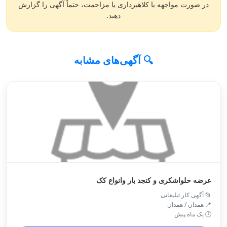
در صورت مواجهه با کلاهبرداری یا مزاحمت، حتماً آگهی را گزارش
دهید.
🔍 آگهی‌های مشابه
عرضه حلواشکری و کنجد بار وانواع کک
📂 آگهی کار تبلیغاتی
📍 همدان / همدان
🕒 یک ماه پیش