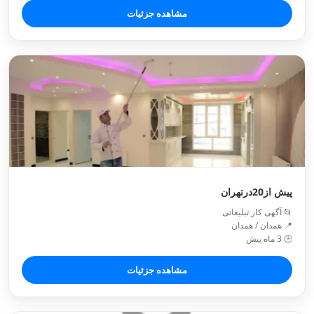
مشاهده جزئیات
پیش از20درتهران
📂 آگهی کار تبلیغاتی
📍 همدان / همدان
🕒 3 ماه پیش
مشاهده جزئیات