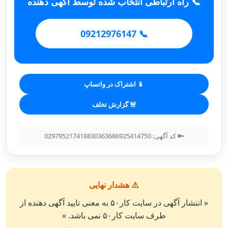
📞 راه ارتباطی انتخاب شده توسط آگهی دهنده
📞 09212976147
📱 اشتراک در واتساپ
🚨 گزارش تخلف
🔑 کد آگهی: 029795217418830363686925414750
⚠️ هشدار نهایی
« انتشار آگهی در سایت کار۵۰ به معنی تایید آگهی دهنده از
طرف سایت کار۵۰ نمی باشد. »