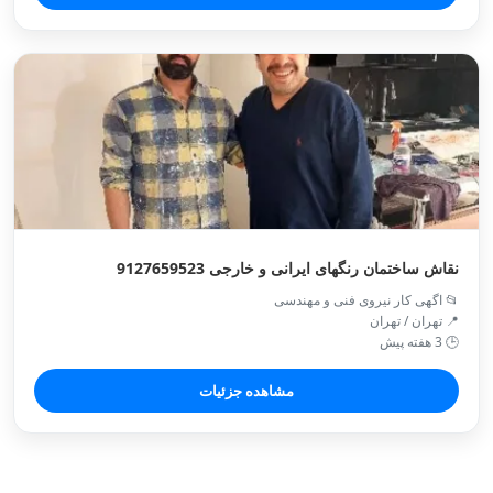
نقاش ساختمان رنگهای ایرانی و خارجی 9127659523
📂 اگهی کار نیروی فنی و مهندسی
📍 تهران / تهران
🕒 3 هفته پیش
مشاهده جزئیات