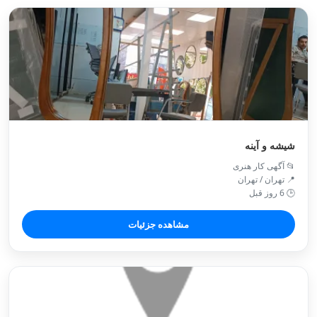
شیشه و آینه
📂 آگهی کار هنری
📍 تهران / تهران
🕒 6 روز قبل
مشاهده جزئیات