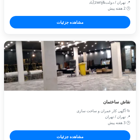
📍 تهران / دولت&zwnj;آباد
🕒 2 هفته پیش
مشاهده جزئیات
نقاش ساختمان
📂 آگهی کار عمران و ساخت سازی
📍 تهران / تهران
🕒 3 هفته پیش
مشاهده جزئیات