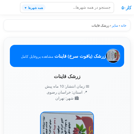
کار۵۰
همه شهرها ▼
خانه
›
سایر
›
زرشک قاینات
زرشک (یاقوت سرخ) قاینات
مشاهده پروفایل کامل
زرشک قاینات
📅 زمان انتشار: 10 ماه پیش
📍 استان: خراسان رضوی
🏙️ شهر: تهران