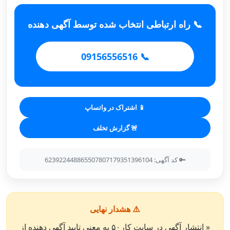
📞 راه ارتباطی انتخاب شده توسط آگهی دهنده
📞 09156556516
📱 اشتراک در واتساپ
🚨 گزارش تخلف
🔑 کد آگهی: 623922448865507807179351396104
⚠️ هشدار نهایی
« انتشار آگهی در سایت کار۵۰ به معنی تایید آگهی دهنده از