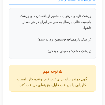
زرشک تازه و مرغوب مستقیم از باغستان های زرشک
باکیفیت عالی پارسال به سراسر ایران در هر مقدار
دلخواه
(زرشک تازه:شاخه-دستچین و دانه شده)
(زرشک خشک: معمولی و پفکی)
⚠️ توجه مهم
آگهی دهنده نباید برای ثبت نام، وعده کار، لیست
کاریابی یا دریافت فایل، هزینه‌ای دریافت کند.