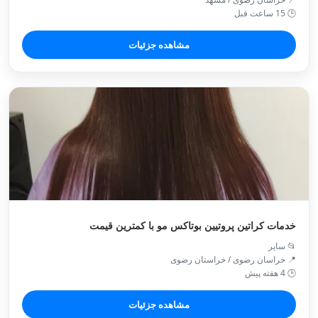
🕒 15 ساعت قبل
مشاهده جزئیات
خدمات کراتین پروتیین بوتاکس مو با کمترین قیمت
📂 سایر
📍 خراسان رضوی / خراستان رضوی
🕒 4 هفته پیش
مشاهده جزئیات