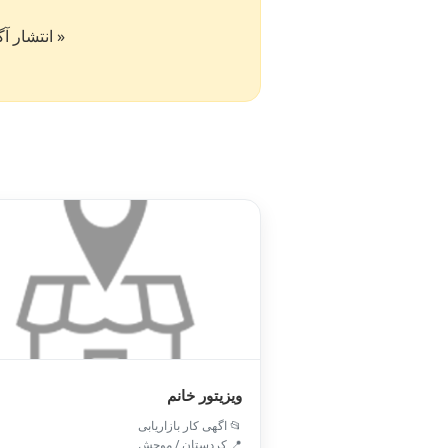
« انتشار آگهی در سایت کار۵۰ به 
ویزیتور خانم
📂 اگهی کار بازاریابی
📍 کردستان / موچش