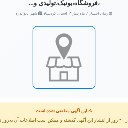
،فروشگاه،بوتیک،تولیدی و...
📅 زمان انتشار: 7 ماه پیش
📍 استان: کردستان
🏙️ شهر: ديواندره
⚠️ این آگهی منقضی شده است
عات آن به‌روز نباشد.