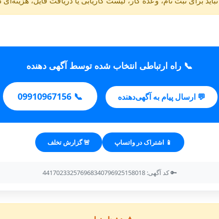
باید برای ثبت نام، وعده کار، لیست کاریابی یا دریافت فایل، هزینه‌ای 
📞 راه ارتباطی انتخاب شده توسط آگهی دهنده
📞 09910967156
💬 ارسال پیام به آگهی‌دهنده
📱 اشتراک در واتساپ
🚨 گزارش تخلف
🔑 کد آگهی: 441702332576968340796925158018