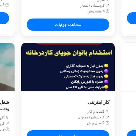
🕒 3 ماه پیش
📍 کردستان / بيجار
🕒 4 هفته پیش
مشاهده جزئیات
کار اینترنتی
شغل ح
ودستگ
📂 کسب و کار
📍 کردستان / مريوان
📂 اگه
🕒 2 سال پیش
📍 کرد
🕒 2 سال پیش