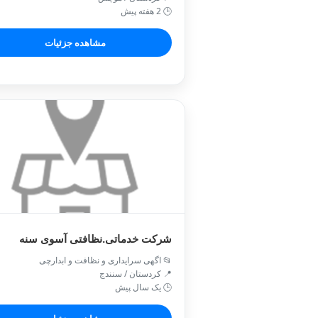
🕒 2 هفته پیش
مشاهده جزئیات
شرکت خدماتی.نظافتی آسوی سنه
📂 اگهی سرایداری و نظافت و ابدارچی
📍 کردستان / سنندج
🕒 یک سال پیش