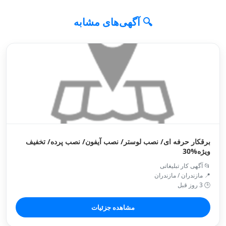
🔍 آگهی‌های مشابه
برقکار حرفه ای/ نصب لوستر/ نصب آیفون/ نصب پرده/ تخفیف
ویژه%30
📂 آگهی کار تبلیغاتی
📍 مازندران / مازندران
🕒 3 روز قبل
مشاهده جزئیات