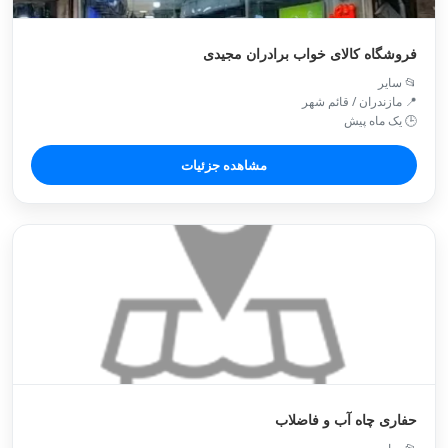
فروشگاه کالای خواب برادران مجیدی
📂 سایر
📍 مازندران / قائم شهر
🕒 یک ماه پیش
مشاهده جزئیات
حفاری چاه آب و فاضلاب