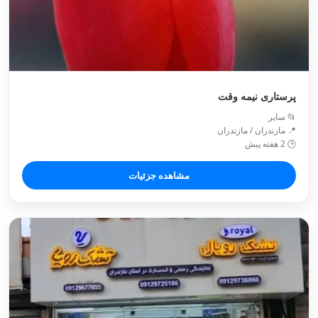
پرستاری نیمه وقت
📂 سایر
📍 مازندران / مازندران
🕒 2 هفته پیش
مشاهده جزئیات