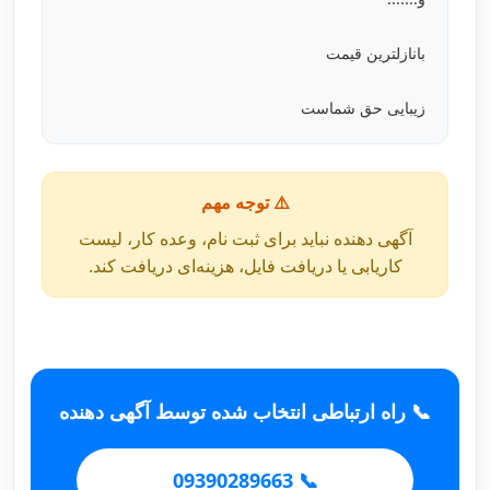
بانازلترین قیمت
زیبایی حق شماست
⚠️ توجه مهم
آگهی دهنده نباید برای ثبت نام، وعده کار، لیست
کاریابی یا دریافت فایل، هزینه‌ای دریافت کند.
📞 راه ارتباطی انتخاب شده توسط آگهی دهنده
📞 09390289663