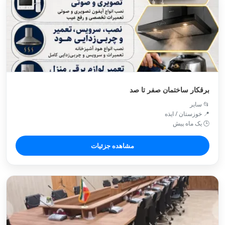
برقکار ساختمان صفر تا صد
📂 سایر
📍 خوزستان / ايذه
🕒 یک ماه پیش
مشاهده جزئیات