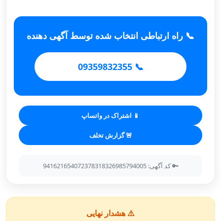
📞 راه ارتباطی انتخاب شده توسط آگهی دهنده
📞 09359832355
📱 اشتراک در واتساپ
🚨 گزارش تخلف
🔑 کد آگهی: 941621654072378318326985794005
⚠️ هشدار نهایی