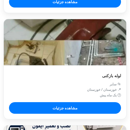
مشاهده جزئیات
لوله بازکنی
📂 سایر
📍 خوزستان / خوزستان
🕒 یک ماه پیش
مشاهده جزئیات