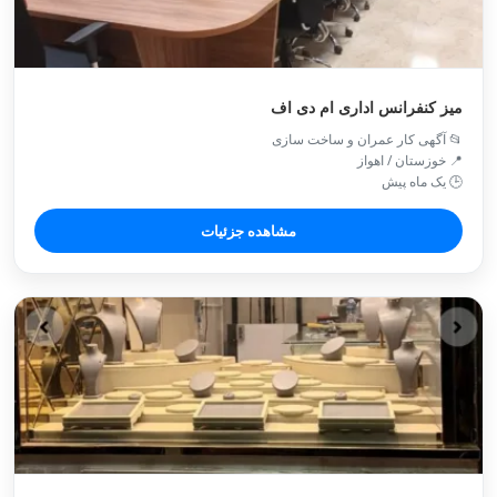
میز کنفرانس اداری ام دی اف
📂 آگهی کار عمران و ساخت سازی
📍 خوزستان / اهواز
🕒 یک ماه پیش
مشاهده جزئیات