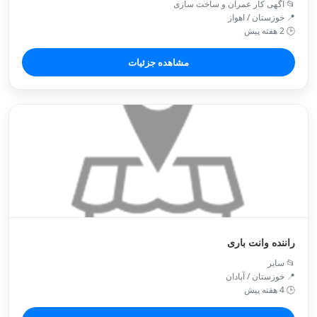
📂 آگهی کار عمران و ساخت سازی
📍 خوزستان / اهواز
🕒 2 هفته پیش
مشاهده جزئیات
راننده وانت باری
📂 سایر
📍 خوزستان / آبادان
🕒 4 هفته پیش