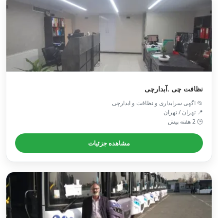
نظافت چی .آبدارچی
📂 اگهی سرایداری و نظافت و ابدارچی
📍 تهران / تهران
🕒 2 هفته پیش
مشاهده جزئیات