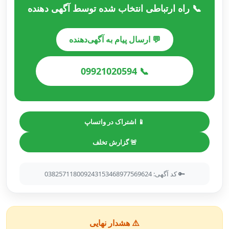
📞 راه ارتباطی انتخاب شده توسط آگهی دهنده
💬 ارسال پیام به آگهی‌دهنده
📞 09921020594
📱 اشتراک در واتساپ
🚨 گزارش تخلف
🔑 کد آگهی: 038257118009243153468977569624
⚠️ هشدار نهایی