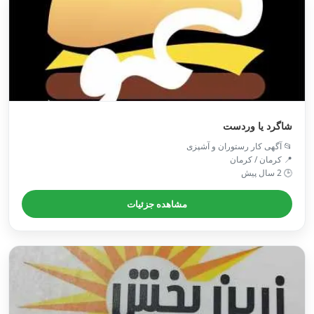
شاگرد یا وردست
📂 آگهی کار رستوران و آشپزی
📍 کرمان / کرمان
🕒 2 سال پیش
مشاهده جزئیات