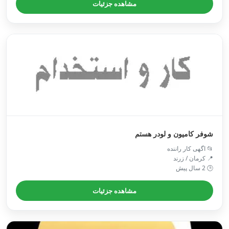
مشاهده جزئیات
شوفر کامیون و لودر هستم
📂 اگهی کار راننده
📍 کرمان / زرند
🕒 2 سال پیش
مشاهده جزئیات