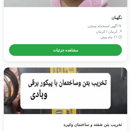
نگهبان
📂 آگهی استخدام منشی
📍 کرمان / کرمان
🕒 11 ماه پیش
مشاهده جزئیات
تخریب بتن شفته و ساختمان وغیره