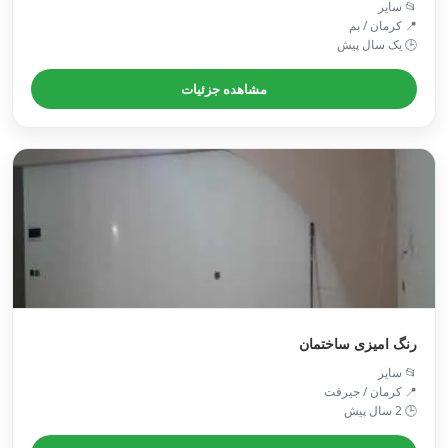
📂 سایر
📍 کرمان / بم
🕒 یک سال پیش
مشاهده جزئیات
رنگ امیزی ساختمان
📂 سایر
📍 کرمان / جيرفت
🕒 2 سال پیش