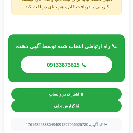
کاریابی یا دریافت فایل، هزینه‌ای دریافت کند.
📞 راه ارتباطی انتخاب شده توسط آگهی دهنده
📞 09133873625
📱 اشتراک در واتساپ
🚨 گزارش تخلف
🔑 کد آگهی: 176148523380434091297956526780