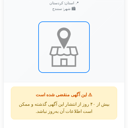
📍 استان: کردستان
🏙️ شهر: سنندج
⚠️ این آگهی منقضی شده است
بیش از ۴۰ روز از انتشار این آگهی گذشته و ممکن
است اطلاعات آن به‌روز نباشد.