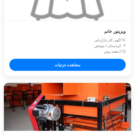
ویزیتور خانم
📂 اگهی کار بازاریابی
📍 کردستان / موچش
🕒 2 هفته پیش
مشاهده جزئیات