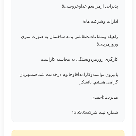
پذیرایی ازمراسم عذاوعروسی&
ادارات وشرکت ها&
راهپله ومشاعات&نقاشی بدنه ساختمان به صورت متری
وروزمزدی&
کارگری روزمزدوبستگی به محاسبه کاراست
بانیروی توانمندوکارامدآقاوخانوم درخدمت شماهمشهریان
گرامی هستیم. باتشکر
مدیریت:احمدی
شماره ثبت شرکت:13550