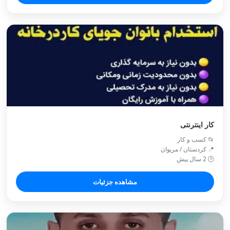
کار اینترنتی
📂 کسب و کار
📍 کردستان / مريوان
🕒 2 سال پیش
مشاهده جزئیات