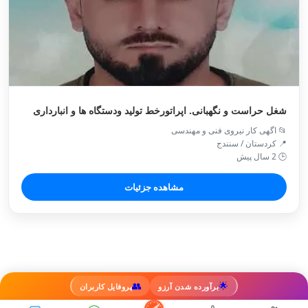
شغل حراست و نگهبانی. اپراتورخط تولید ودستگاه ها و انبارداری
📂 اگهی کار نیروی فنی و مهندسی
📍 کردستان / سنندج
🕒 2 سال پیش
مشاهده جزئیات
👥
🌟
برآورده شدن آرزو
پروفایل کاربران