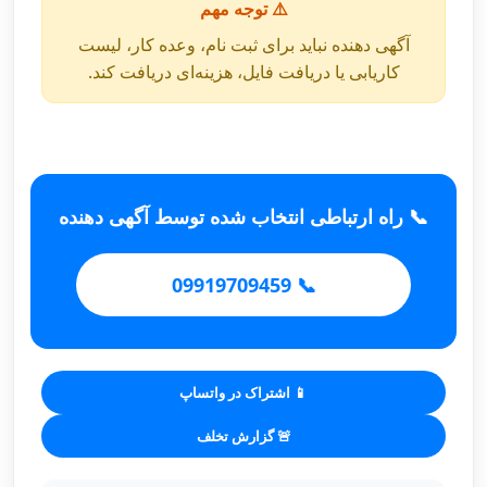
⚠️ توجه مهم
آگهی دهنده نباید برای ثبت نام، وعده کار، لیست
کاریابی یا دریافت فایل، هزینه‌ای دریافت کند.
📞 راه ارتباطی انتخاب شده توسط آگهی دهنده
📞 09919709459
📱 اشتراک در واتساپ
🚨 گزارش تخلف