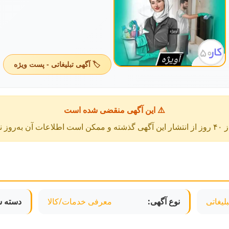
🏷️ آگهی تبلیغاتی - پست ویژه
⚠️ این آگهی منقضی شده است
عات آن به‌روز نباشد.
لیغاتی
نوع آگهی:
معرفی خدمات/کالا
دسته ش