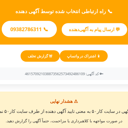
📞 راه ارتباطی انتخاب شده توسط آگهی دهنده
📞 09382786311
💬 ارسال پیام به آگهی‌دهنده
📱 اشتراک در واتساپ
🚨 گزارش تخلف
🔑 کد آگهی: 461570921038873562573492486109
⚠️ هشدار نهایی
معنی تایید آگهی دهنده از طرف سایت کار۵۰ نمی باشد. »
در صورت مواجهه با کلاهبرداری یا مزاحمت، حتماً آگهی را گزارش دهید.