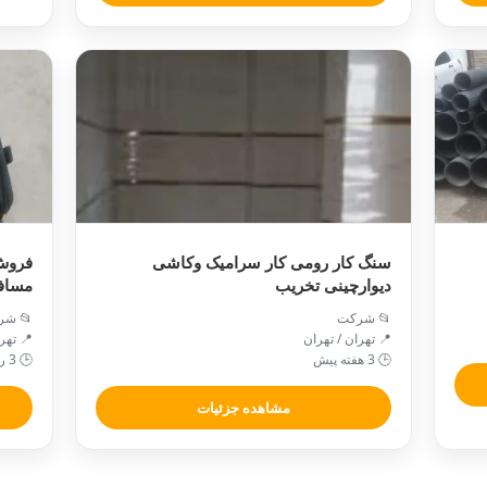
سنگ کار رومی کار سرامیک وکاشی
فروش
دیوارچینی تخریب
مسافر
📂 شرکت
📂 شر
📍 تهران / تهران
📍 تهر
🕒 3 هفته پیش
🕒 3 روز قبل
مشاهده جزئیات