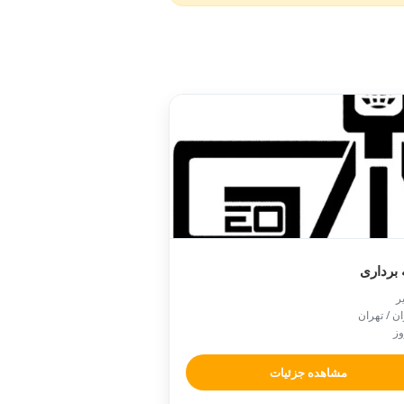
نقشه ب

📍 تهران /
🕒
مشاهده جزئیات