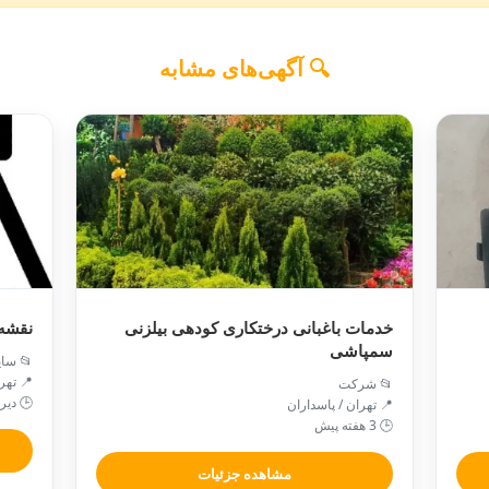
🔍 آگهی‌های مشابه
رداری
خدمات باغبانی درختکاری کودهی بیلزنی
سمپاشی
 سایر
 تهران
📂 شرکت
 دیروز
📍 تهران / پاسداران
🕒 3 هفته پیش
مشاهده جزئیات