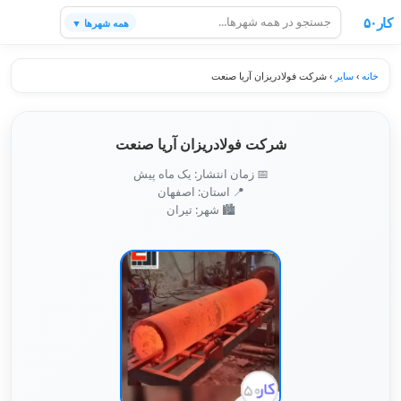
کار۵۰
همه شهرها ▼
خانه
›
سایر
›
شرکت فولادریزان آریا صنعت
شرکت فولادریزان آریا صنعت
📅 زمان انتشار: یک ماه پیش
📍 استان: اصفهان
🏙️ شهر: تیران