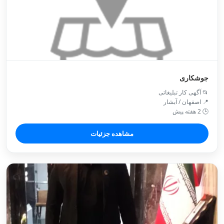
جوشکاری
📂 آگهی کار تبلیغاتی
📍 اصفهان / آبشار
🕒 2 هفته پیش
مشاهده جزئیات