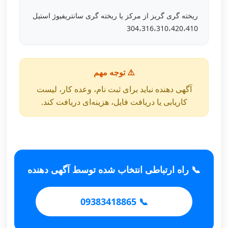
ریخته گری گریز از مرکز یا ریخته گری سانتریفیوژ استیل
304،316،310،420،410
⚠️ توجه مهم
آگهی دهنده نباید برای ثبت نام، وعده کار، لیست
کاریابی یا دریافت فایل، هزینه‌ای دریافت کند.
📞 راه ارتباطی انتخاب شده توسط آگهی دهنده
📞 09383418865