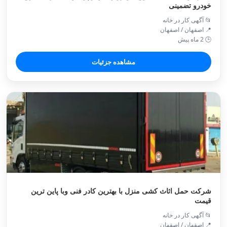
خودرو تضمینی
📂 آگهی کار در خانه
📍 اصفهان / اصفهان
🕒 2 ماه پیش
مشاهده جزئیات
شرکت حمل اثاث کشی منزل با بهترین کادر فنی وبا پاین ترین
قیمت
📂 آگهی کار در خانه
📍 اصفهان / اصفهان