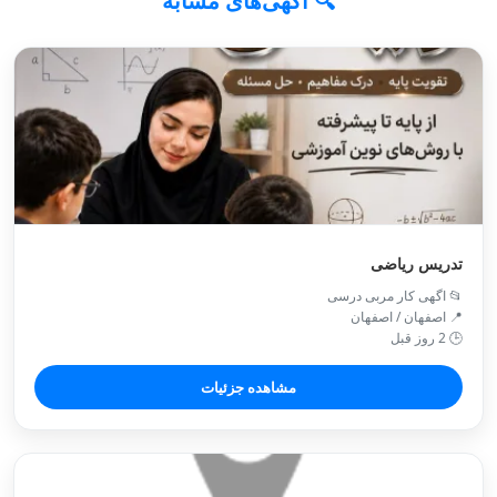
🔍 آگهی‌های مشابه
تدریس ریاضی
📂 اگهی کار مربی درسی
📍 اصفهان / اصفهان
🕒 2 روز قبل
مشاهده جزئیات