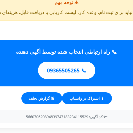
⚠️ توجه مهم
باید برای ثبت نام، وعده کار، لیست کاریابی یا دریافت فایل، هزینه‌ای 
📞 راه ارتباطی انتخاب شده توسط آگهی دهنده
📞 09365505265
📱 اشتراک در واتساپ
🚨 گزارش تخلف
🔑 کد آگهی: 566070620894839747183234115529