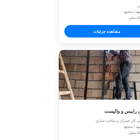

📍 مشهد 
مشاهده جزئیات
اجرای رابیس و و
📂 آگهی کار عمران و ساخ
📍 مشهد 