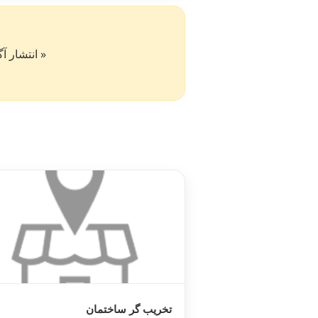
« انتشار آگهی در سایت کار۵۰ به 
تخریب گر ساختمان