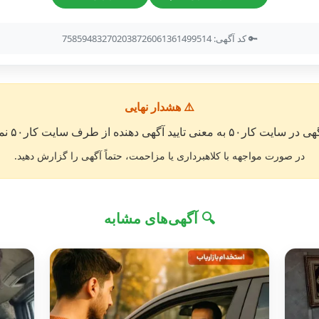
🔑 کد آگهی: 758594832702038726061361499514
⚠️ هشدار نهایی
معنی تایید آگهی دهنده از طرف سایت کار۵۰ نمی باشد. »
در صورت مواجهه با کلاهبرداری یا مزاحمت، حتماً آگهی را گزارش دهید.
🔍 آگهی‌های مشابه