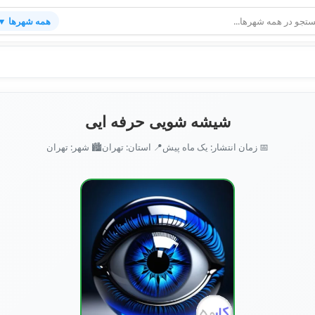
همه شهرها ▼
شیشه شویی حرفه ایی
📅 زمان انتشار: یک ماه پیش
📍 استان: تهران
🏙️ شهر: تهران