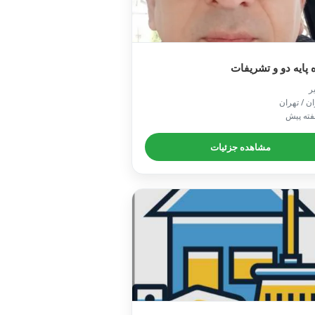
راننده پایه دو و تش

📍 تهران /
مشاهده جزئیات