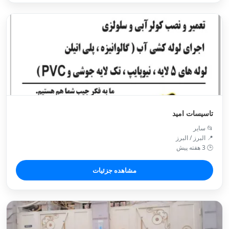
تاسیسات امید
📂 سایر
📍 البرز / البرز
🕒 3 هفته پیش
مشاهده جزئیات