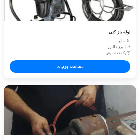
لوله باز کنی
📂 سایر
📍 البرز / البرز
🕒 یک هفته پیش
مشاهده جزئیات