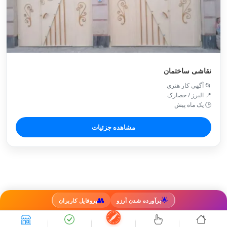
نقاشی ساختمان
📂 آگهی کار هنری
📍 البرز / حصارک
🕒 یک ماه پیش
مشاهده جزئیات
👥
🌟
برآورده شدن آرزو
پروفایل کاربران