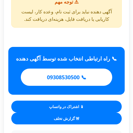
⚠️ توجه مهم
آگهی دهنده نباید برای ثبت نام، وعده کار، لیست
کاریابی یا دریافت فایل، هزینه‌ای دریافت کند.
📞 راه ارتباطی انتخاب شده توسط آگهی دهنده
📞 09308530500
📱 اشتراک در واتساپ
🚨 گزارش تخلف