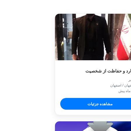
بادیگارد و حفاظت از 

📍 اصفهان / 
🕒 یک م
مشاهده جزئیات