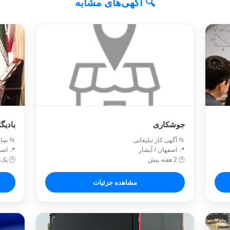
🔍 آگهی‌های مشابه
شخصیت
جوشکاری
 سایر
📂 آگهی کار تبلیغاتی
اصفهان
📍 اصفهان / آبشار
اه پیش
🕒 2 هفته پیش
مشاهده جزئیات