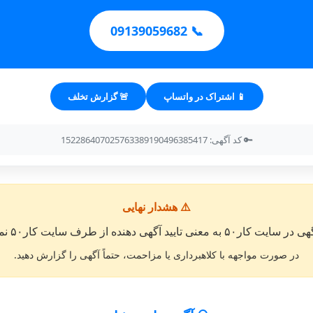
📞 09139059682
📱 اشتراک در واتساپ
🚨 گزارش تخلف
🔑 کد آگهی: 152286407025763389190496385417
⚠️ هشدار نهایی
معنی تایید آگهی دهنده از طرف سایت کار۵۰ نمی باشد. »
در صورت مواجهه با کلاهبرداری یا مزاحمت، حتماً آگهی را گزارش دهید.