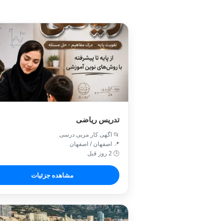
تدریس ریاضی
📂 اگهی کار مربی درسی
📍 اصفهان / اصفهان
🕒 2 روز قبل
مشاهده جزئیات