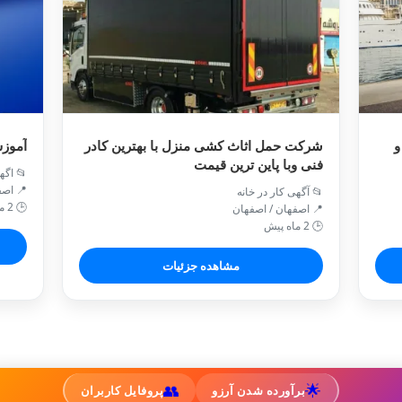
و
شرکت حمل اثاث کشی منزل با بهترین کادر
آموزش
فنی وبا پاین ترین قیمت
📂 اگه
📍 اص
📂 آگهی کار در خانه
🕒 2 ماه پیش
📍 اصفهان / اصفهان
🕒 2 ماه پیش
مشاهده جزئیات
👥
🌟
برآورده شدن آرزو
پروفایل کاربران