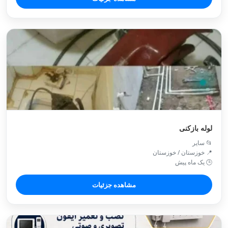
لوله بازکنی
📂 سایر
📍 خوزستان / خوزستان
🕒 یک ماه پیش
مشاهده جزئیات