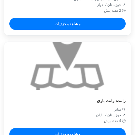
📍 خوزستان / اهواز
🕒 2 هفته پیش
مشاهده جزئیات
راننده وانت باری
📂 سایر
📍 خوزستان / آبادان
🕒 4 هفته پیش
مشاهده جزئیات