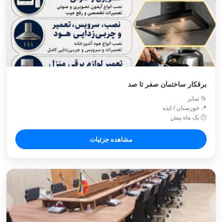
برقکار ساختمان صفر تا صد
📂 سایر
📍 خوزستان / ايذه
🕒 یک ماه پیش
مشاهده جزئیات