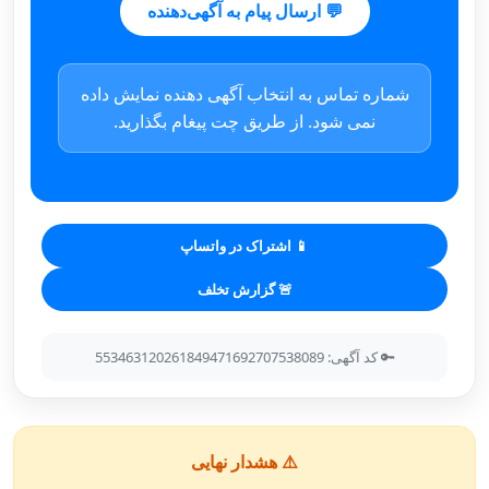
💬 ارسال پیام به آگهی‌دهنده
شماره تماس به انتخاب آگهی دهنده نمایش داده
نمی شود. از طریق چت پیغام بگذارید.
📱 اشتراک در واتساپ
🚨 گزارش تخلف
🔑 کد آگهی: 553463120261849471692707538089
⚠️ هشدار نهایی