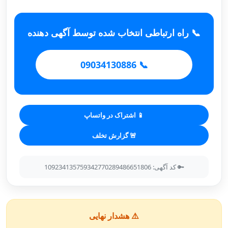
📞 راه ارتباطی انتخاب شده توسط آگهی دهنده
📞 09034130886
📱 اشتراک در واتساپ
🚨 گزارش تخلف
🔑 کد آگهی: 109234135759342770289486651806
⚠️ هشدار نهایی