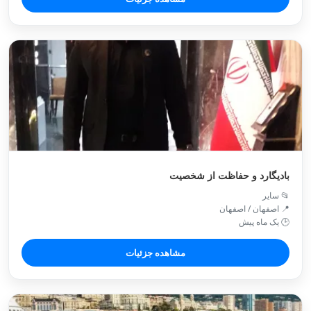
بادیگارد و حفاظت از شخصیت
📂 سایر
📍 اصفهان / اصفهان
🕒 یک ماه پیش
مشاهده جزئیات