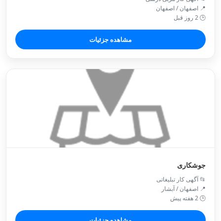
📍 اصفهان / اصفهان
🕒 2 روز قبل
مشاهده جزئیات
جوشکاری
📂 آگهی کار تبلیغاتی
📍 اصفهان / آبشار
🕒 2 هفته پیش
مشاهده جزئیات