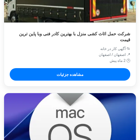
شرکت حمل اثاث کشی منزل با بهترین کادر فنی وبا پاین ترین
قیمت
📂 آگهی کار در خانه
📍 اصفهان / اصفهان
🕒 2 ماه پیش
مشاهده جزئیات