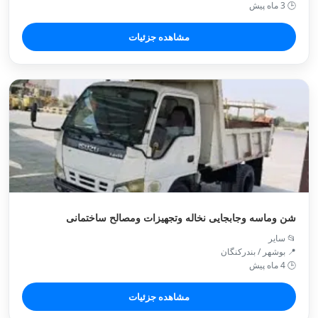
🕒 3 ماه پیش
مشاهده جزئیات
شن وماسه وجابجایی نخاله وتجهیزات ومصالح ساختمانی
📂 سایر
📍 بوشهر / بندركنگان
🕒 4 ماه پیش
مشاهده جزئیات