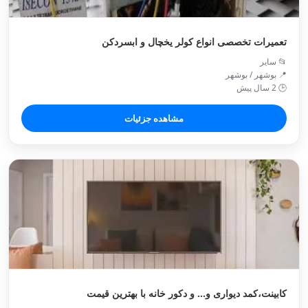
تعمیرات تخصصی انواع کولر یخچال و ابسردکن
📂 سایر
📍 بوشهر / بوشهر
🕒 2 سال پیش
مشاهده جزئیات
کابینت،کمد دیواری و... و دکور خانه با بهترین قیمت