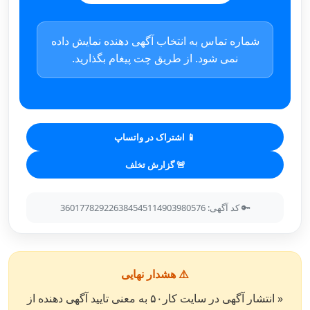
شماره تماس به انتخاب آگهی دهنده نمایش داده
نمی شود. از طریق چت پیغام بگذارید.
📱 اشتراک در واتساپ
🚨 گزارش تخلف
🔑 کد آگهی: 360177829226384545114903980576
⚠️ هشدار نهایی
« انتشار آگهی در سایت کار۵۰ به معنی تایید آگهی دهنده از