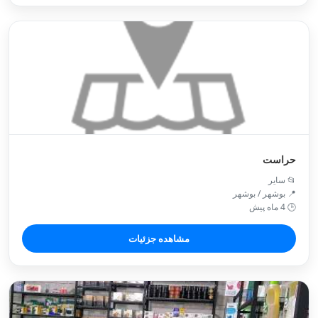
حراست
📂 سایر
📍 بوشهر / بوشهر
🕒 4 ماه پیش
مشاهده جزئیات