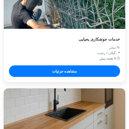
خدمات جوشکاری یحیایی
📂 سایر
📍 گیلان / رشت
🕒 4 هفته پیش
مشاهده جزئیات