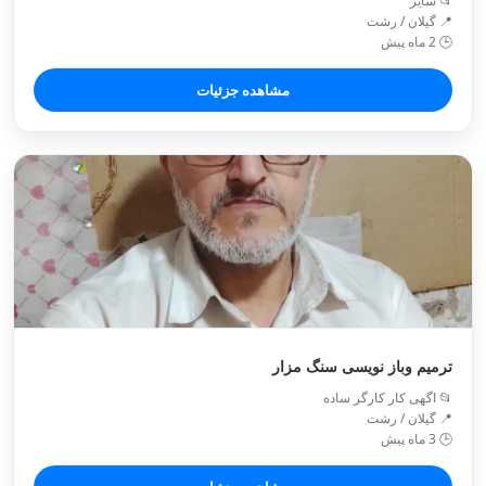
📂 سایر
📍 گیلان / رشت
🕒 2 ماه پیش
مشاهده جزئیات
ترمیم وباز نویسی سنگ مزار
📂 اگهی کار کارگر ساده
📍 گیلان / رشت
🕒 3 ماه پیش