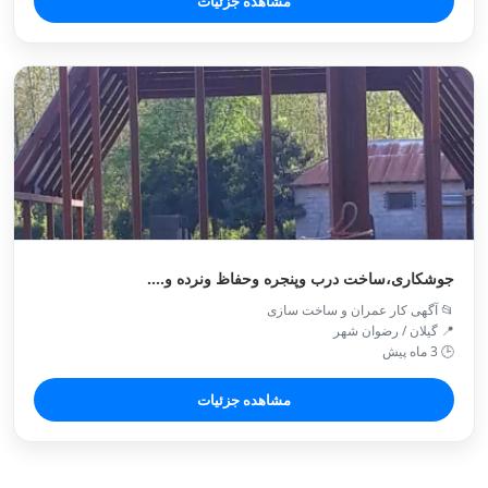
مشاهده جزئیات
جوشکاری،ساخت درب وپنجره وحفاظ ونرده و....
📂 آگهی کار عمران و ساخت سازی
📍 گیلان / رضوان شهر
🕒 3 ماه پیش
مشاهده جزئیات