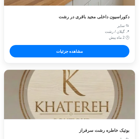
دکوراسیون داخلی مجید باقری در رشت
📂 سایر
📍 گیلان / رشت
🕒 2 ماه پیش
مشاهده جزئیات
بوتیک خاطره رشت سرفراز