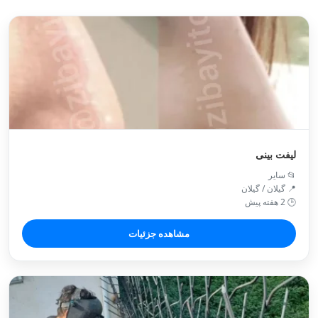
لیفت بینی
📂 سایر
📍 گیلان / گیلان
🕒 2 هفته پیش
مشاهده جزئیات