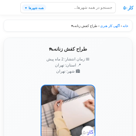
کار۵۰
همه شهرها ▼
خانه
›
آگهی کار هنری
›
طراح کفش زنانه👠
طراح کفش زنانه👠
📅 زمان انتشار: 2 ماه پیش
📍 استان: تهران
🏙️ شهر: تهران