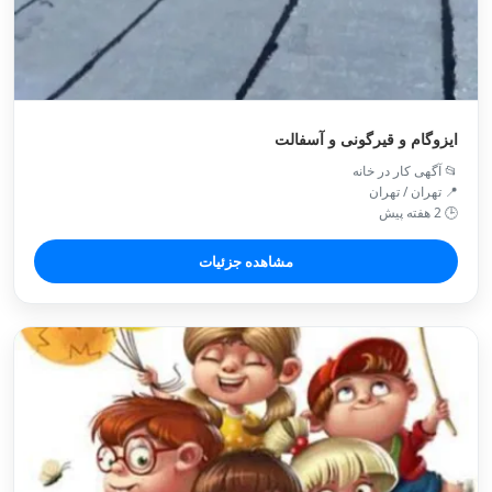
ایزوگام و قیرگونی و آسفالت
📂 آگهی کار در خانه
📍 تهران / تهران
🕒 2 هفته پیش
مشاهده جزئیات