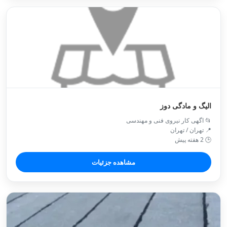
الیگ و مادگی دوز
📂 اگهی کار نیروی فنی و مهندسی
📍 تهران / تهران
🕒 2 هفته پیش
مشاهده جزئیات