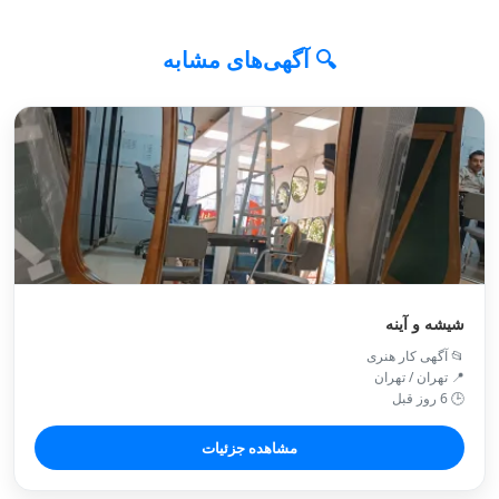
🔍 آگهی‌های مشابه
شیشه و آینه
📂 آگهی کار هنری
📍 تهران / تهران
🕒 6 روز قبل
مشاهده جزئیات