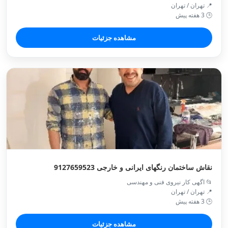
📍 تهران / تهران
🕒 3 هفته پیش
مشاهده جزئیات
نقاش ساختمان رنگهای ایرانی و خارجی 9127659523
📂 اگهی کار نیروی فنی و مهندسی
📍 تهران / تهران
🕒 3 هفته پیش
مشاهده جزئیات