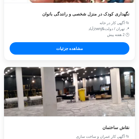
نگهداری کودک در منزل شخصی و رانندگی بانوان
📂 آگهی کار در خانه
📍 تهران / دولت&zwnj;آباد
🕒 2 هفته پیش
مشاهده جزئیات
نقاش ساختمان
📂 آگهی کار عمران و ساخت سازی