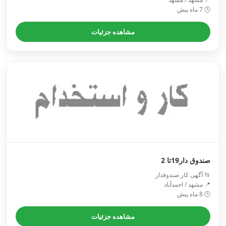
🕒 7 ماه پیش
مشاهده جزئیات
صندوق دار19تا 2
📂 آگهی کار صندوقدار
📍 مشهد / احمدآباد
🕒 8 ماه پیش
مشاهده جزئیات