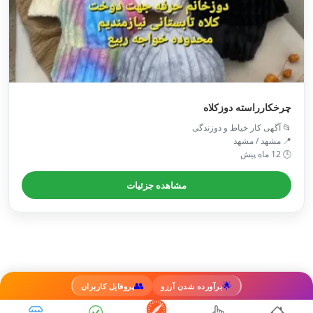
چرخکارراسته دوزکلاه
📂 آگهی کار خیاط و دوزندگی
📍 مشهد / مشهد
🕒 12 ماه پیش
مشاهده جزئیات
👥
🌟
برآورده شدن آرزو
پروفایل کاربران