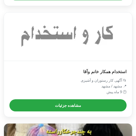
استخدام همکار خانم وآقا
📂 آگهی کار رستوران و آشپزی
📍 مشهد / مشهد
🕒 9 ماه پیش
مشاهده جزئیات