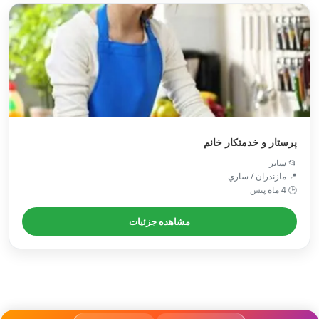
پرستار و خدمتکار خانم
📂 سایر
📍 مازندران / ساري
🕒 4 ماه پیش
مشاهده جزئیات