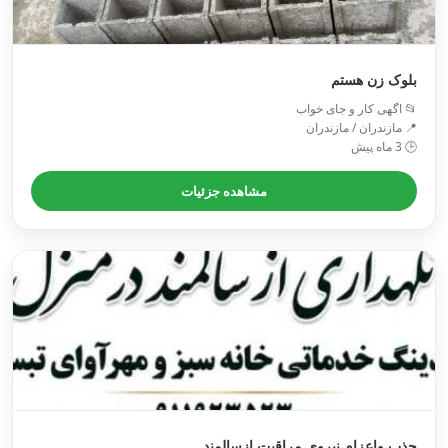
بلوک زن هستم
📂 اگهی کار و جای خواب
📍 مازندران / مازندران
🕒 3 ماه پیش
مشاهده جزئیات
جذب واعزام نیروی مراقبت ازسالمند