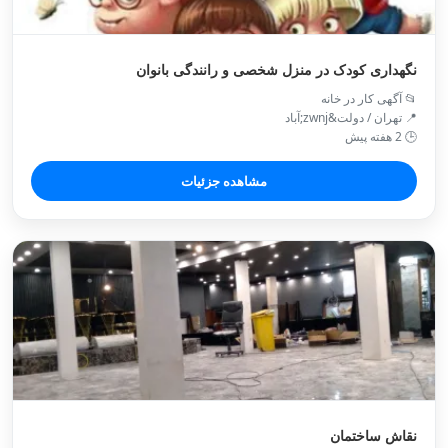
نگهداری کودک در منزل شخصی و رانندگی بانوان
📂 آگهی کار در خانه
📍 تهران / دولت&zwnj;آباد
🕒 2 هفته پیش
مشاهده جزئیات
نقاش ساختمان