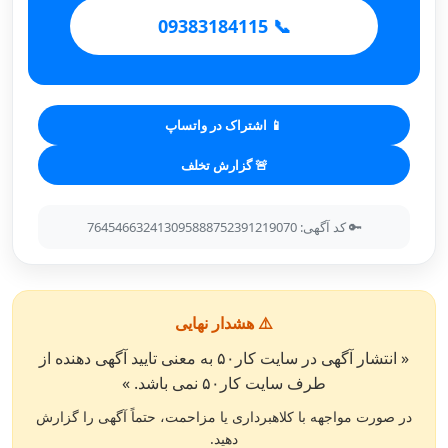
📞 09383184115
📱 اشتراک در واتساپ
🚨 گزارش تخلف
🔑 کد آگهی: 764546632413095888752391219070
⚠️ هشدار نهایی
« انتشار آگهی در سایت کار۵۰ به معنی تایید آگهی دهنده از
طرف سایت کار۵۰ نمی باشد. »
در صورت مواجهه با کلاهبرداری یا مزاحمت، حتماً آگهی را گزارش
دهید.