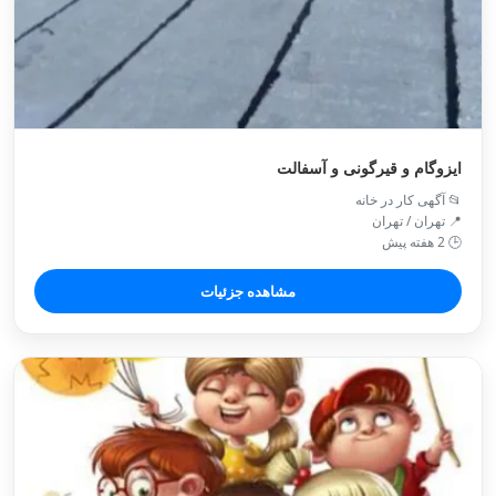
ایزوگام و قیرگونی و آسفالت
📂 آگهی کار در خانه
📍 تهران / تهران
🕒 2 هفته پیش
مشاهده جزئیات