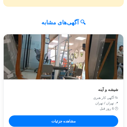
🔍 آگهی‌های مشابه
شیشه و آینه
📂 آگهی کار هنری
📍 تهران / تهران
🕒 6 روز قبل
مشاهده جزئیات