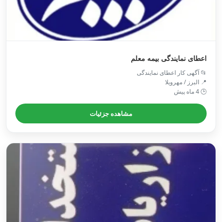
اعطای نمایندگی بیمه معلم
📂 آگهی کار اعطای نمایندگی
📍 البرز / مهرویلا
🕒 4 ماه پیش
مشاهده جزئیات