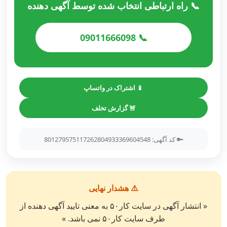
📞 راه ارتباطی انتخاب شده توسط آگهی دهنده
📞 09011666098
📱 اشتراک در واتساپ
🚨 گزارش تخلف
🔑 کد آگهی: 801279575117262804933369604548
⚠️ هشدار نهایی
« انتشار آگهی در سایت کار۵۰ به معنی تایید آگهی دهنده از
طرف سایت کار۵۰ نمی باشد. »