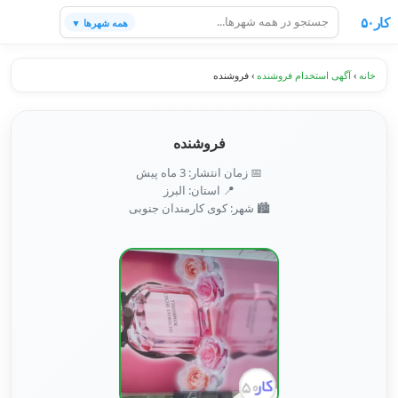
کار۵۰
همه شهرها ▼
خانه
›
آگهی استخدام فروشنده
›
فروشنده
فروشنده
📅 زمان انتشار: 3 ماه پیش
📍 استان: البرز
🏙️ شهر: کوی کارمندان جنوبی