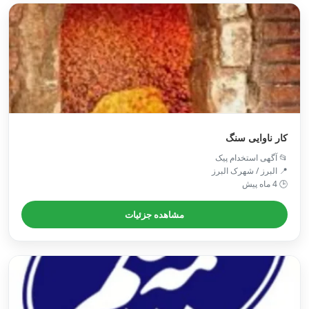
کار ناوایی سنگ
📂 آگهی استخدام پیک
📍 البرز / شهرک البرز
🕒 4 ماه پیش
مشاهده جزئیات