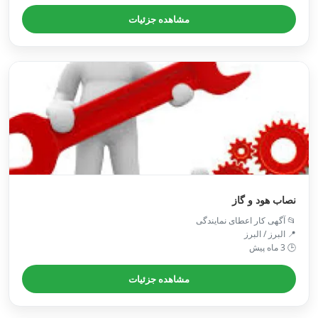
مشاهده جزئیات
نصاب هود و گاز
📂 آگهی کار اعطای نمایندگی
📍 البرز / البرز
🕒 3 ماه پیش
مشاهده جزئیات