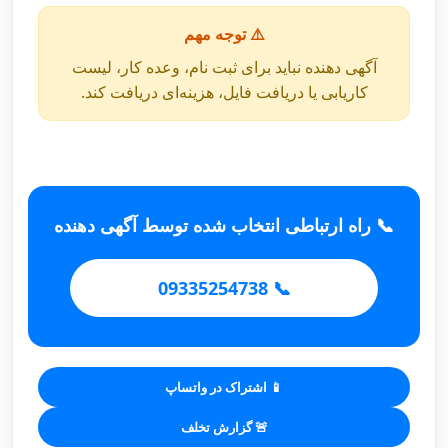
⚠️ توجه مهم
آگهی دهنده نباید برای ثبت نام، وعده کار، لیست
کاریابی یا دریافت فایل، هزینه‌ای دریافت کند.
📞 راه ارتباطی انتخاب شده توسط آگهی دهنده
📞 09335254738
📱 اشتراک در واتساپ
🚨 گزارش تخلف