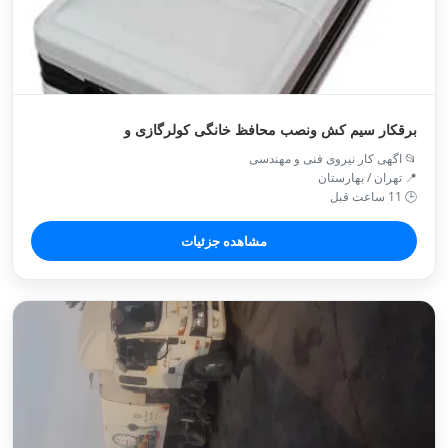
برقکار سیم کش ونصب محافظ خانگی کولرگازی و
📂 اگهی کار نیروی فنی و مهندسی
📍 تهران / بهارستان
🕒 11 ساعت قبل
مشاهده جزئیات