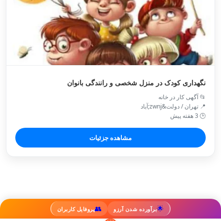
نگهداری کودک در منزل شخصی و رانندگی بانوان
📂 آگهی کار در خانه
📍 تهران / دولت&zwnj;آباد
🕒 3 هفته پیش
مشاهده جزئیات
👥
🌟
برآورده شدن آرزو
پروفایل کاربران