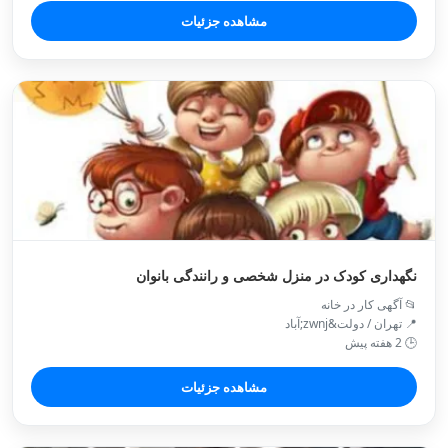
مشاهده جزئیات
نگهداری کودک در منزل شخصی و رانندگی بانوان
📂 آگهی کار در خانه
📍 تهران / دولت&zwnj;آباد
🕒 2 هفته پیش
مشاهده جزئیات