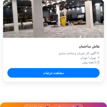
نقاش ساختمان
📂 آگهی کار عمران و ساخت سازی
📍 تهران / تهران
🕒 3 هفته پیش
مشاهده جزئیات