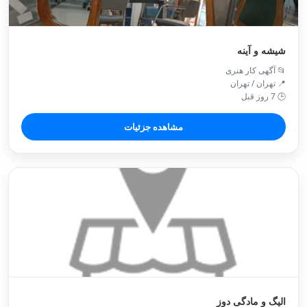
شیشه و آینه
📂 آگهی کار هنری
📍 تهران / تهران
🕒 7 روز قبل
مشاهده جزئیات
الیگ و مادگی دوز