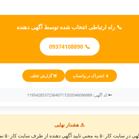
📞 راه ارتباطی انتخاب شده توسط آگهی دهنده
📞 09374108890
📱 اشتراک در واتساپ
🚨 گزارش تخلف
🔑 کد آگهی: 119542853723640717203546096889
⚠️ هشدار نهایی
معنی تایید آگهی دهنده از طرف سایت کار۵۰ نمی باشد. »