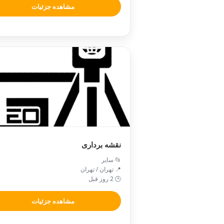
مشاهده جزئیات
نقشه برداری
📂 سایر
📍 تهران / تهران
🕒 2 روز قبل
مشاهده جزئیات