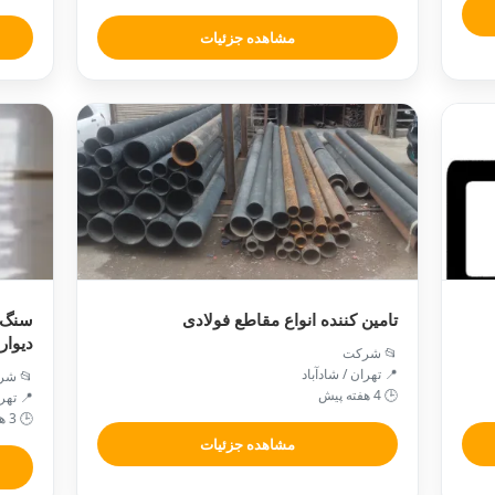
مشاهده جزئیات
تامین کننده انواع مقاطع فولادی
سنگ 
دیوار
📂 شرکت
📍 تهران / شادآباد
📂 شر
🕒 4 هفته پیش
📍 تهر
🕒 3 هفته پیش
مشاهده جزئیات