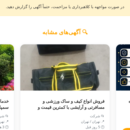
در صورت مواجهه با کلاهبرداری یا مزاحمت، حتماً آگهی را گزارش دهید.
🔍 آگهی‌های مشابه
فروش انواع کیف و ساک ورزشی و
خدمات
مسافرتی و آرایشی با کمترین قیمت و
سمپا
کیفیت عالی موجود است
📂 شرکت
📂 شر
📍 تهران / تهران
📍 تهر
🕒 5 روز قبل
🕒 3 هفته پیش