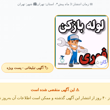
📅 زمان انتشار: 3 ماه پیش
📍 استان: تهران
🏙️ شهر: تهران
🏷️ آگهی تبلیغاتی - پست ویژه
⚠️ این آگهی منقضی شده است
عات آن به‌روز نباشد.