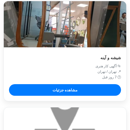
شیشه و آینه
📂 آگهی کار هنری
📍 تهران / تهران
🕒 7 روز قبل
مشاهده جزئیات