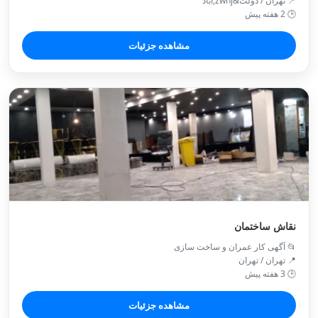
📍 تهران / دولت&zwnj;آباد
🕒 2 هفته پیش
مشاهده جزئیات
نقاش ساختمان
📂 آگهی کار عمران و ساخت سازی
📍 تهران / تهران
🕒 3 هفته پیش
مشاهده جزئیات