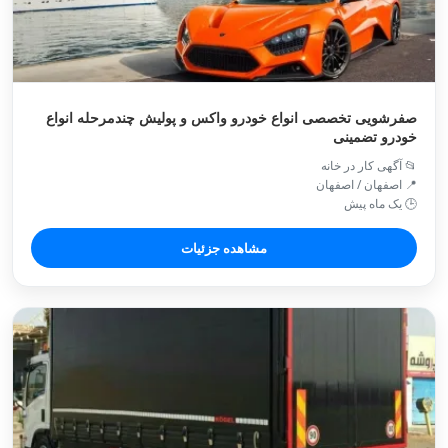
صفرشویی تخصصی انواع خودرو واکس و پولیش چندمرحله انواع
خودرو تضمینی
📂 آگهی کار در خانه
📍 اصفهان / اصفهان
🕒 یک ماه پیش
مشاهده جزئیات