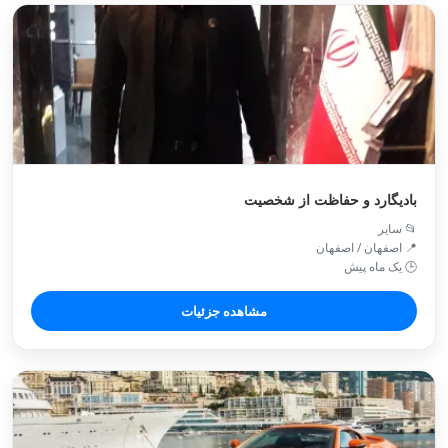
بادیگارد و حفاظت از شخصیت
📂 سایر
📍 اصفهان / اصفهان
🕒 یک ماه پیش
مشاهده جزئیات