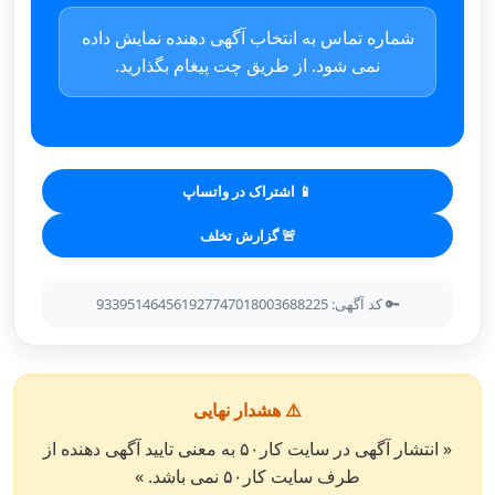
شماره تماس به انتخاب آگهی دهنده نمایش داده
نمی شود. از طریق چت پیغام بگذارید.
📱 اشتراک در واتساپ
🚨 گزارش تخلف
🔑 کد آگهی: 933951464561927747018003688225
⚠️ هشدار نهایی
« انتشار آگهی در سایت کار۵۰ به معنی تایید آگهی دهنده از
طرف سایت کار۵۰ نمی باشد. »