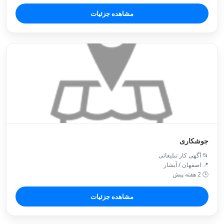
مشاهده جزئیات
جوشکاری
📂 آگهی کار تبلیغاتی
📍 اصفهان / آبشار
🕒 2 هفته پیش
مشاهده جزئیات