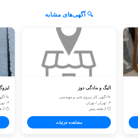
🔍 آگهی‌های مشابه
الیگ و مادگی دوز
ایزوگ
📂 اگهی کار نیروی فنی و مهندسی
📂 آگه
📍 تهران / تهران
📍 تهر
🕒 2 هفته پیش
🕒 2 هفته پیش
مشاهده جزئیات