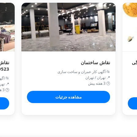
گی
نقاش ساختمان
نقاش 
9523
📂 آگهی کار عمران و ساخت سازی
📍 تهران / تهران
📂 اگه
🕒 3 هفته پیش
📍 تهر
🕒 3 هفته پیش
مشاهده جزئیات