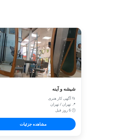
شیشه و آینه
📂 آگهی کار هنری
📍 تهران / تهران
🕒 6 روز قبل
مشاهده جزئیات