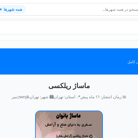
همه شهرها ▼
 کامل
ماساژ ریلکسی
📅 زمان انتشار: 11 ماه پیش
📍 استان: تهران
🏙️ شهر: تهران&zwnj;سر