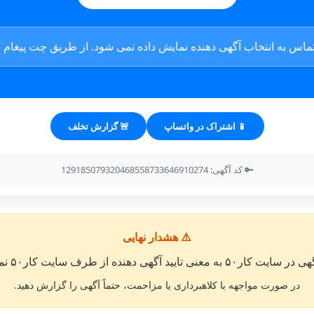
ماس به انتخاب آگهی دهنده نمایش داده نمی شود. از طریق چت پیغام بگ
📱 اشتراک در واتساپ
🚨 گزارش تخلف
🔑 کد آگهی: 129185079320468558733646910274
⚠️ هشدار نهایی
معنی تایید آگهی دهنده از طرف سایت کار۵۰ نمی باشد. »
در صورت مواجهه با کلاهبرداری یا مزاحمت، حتماً آگهی را گزارش دهید.