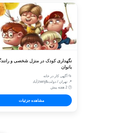
نگهداری کودک در منزل شخصی و رانند
بانوان
📂 آگهی کار در خانه
📍 تهران / دولت&zwnj;آباد
🕒 2 هفته پیش
مشاهده جزئیات