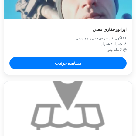
اپراتورحفاری معدن
📂 اگهی کار نیروی فنی و مهندسی
📍 شیراز / شیراز
🕒 2 ماه پیش
مشاهده جزئیات