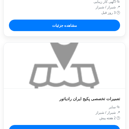
📂 اگهی کار زیبایی
📍 شیراز / شیراز
🕒 3 روز قبل
مشاهده جزئیات
تعمیرات تخصصی پکیج ایران رادیاتور
📂 سایر
📍 شیراز / شیراز
🕒 2 هفته پیش