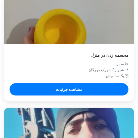
مجسمه زدن در منزل
📂 سایر
📍 شیراز / شهرک مهرگان
🕒 یک ماه پیش
مشاهده جزئیات