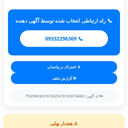
📞 راه ارتباطی انتخاب شده توسط آگهی دهنده
📞 09332296369
📱 اشتراک در واتساپ
🚨 گزارش تخلف
🔑 کد آگهی: 759299038316166254781058734402
⚠️ هشدار نهایی