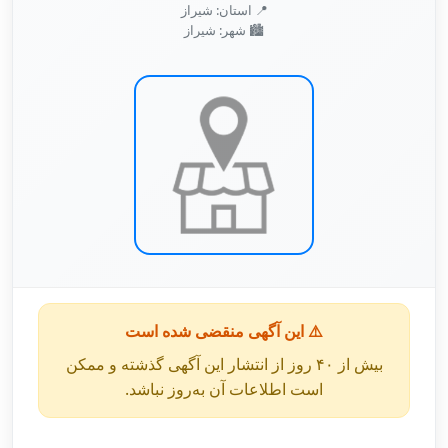
📍 استان: شیراز
🏙️ شهر: شیراز
⚠️ این آگهی منقضی شده است
بیش از ۴۰ روز از انتشار این آگهی گذشته و ممکن
است اطلاعات آن به‌روز نباشد.