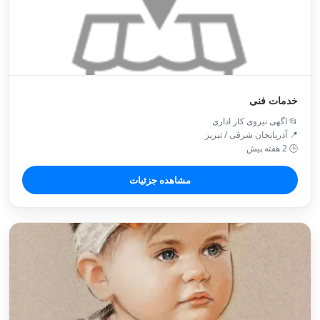
خدمات فنی
📂 اگهی نیروی کار اداری
📍 آذربایجان شرقی / تبريز
🕒 2 هفته پیش
مشاهده جزئیات