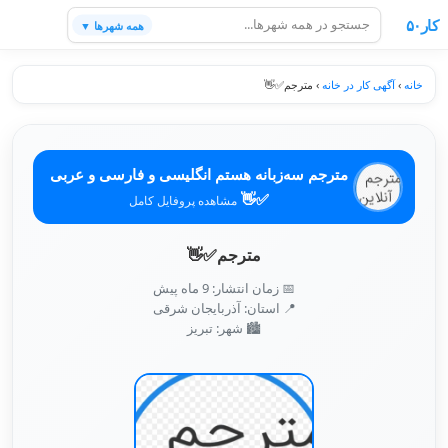
کار۵۰
همه شهرها ▼
خانه
›
آگهی کار در خانه
›
مترجم✅️👋
مترجم سه‌زبانه هستم انگلیسی و فارسی و عربی
✅️👋
مشاهده پروفایل کامل
مترجم✅️👋
📅 زمان انتشار: 9 ماه پیش
📍 استان: آذربایجان شرقی
🏙️ شهر: تبريز