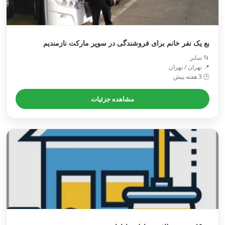
بع یک نفر خانم برای فروشندگی در سوپر مارکت نازمندیم
📂 سایر
📍 تهران / تهران
🕒 3 هفته پیش
مشاهده جزئیات