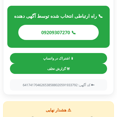
📞 راه ارتباطی انتخاب شده توسط آگهی دهنده
📞 09209307270
📱 اشتراک در واتساپ
🚨 گزارش تخلف
🔑 کد آگهی: 641741704626538588020591933792
⚠️ هشدار نهایی