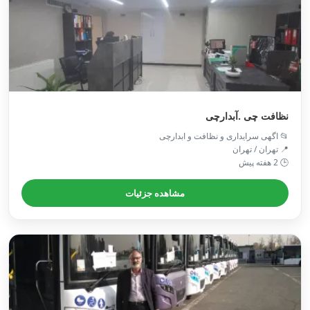
نظافت چی .آبدارچی
📂 اگهی سرایداری و نظافت و ابدارچی
📍 تهران / تهران
🕒 2 هفته پیش
مشاهده جزئیات