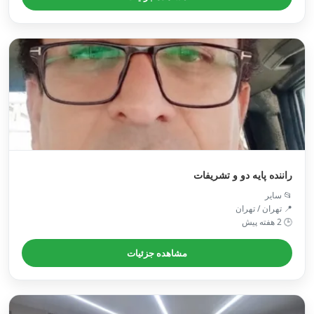
راننده پایه دو و تشریفات
📂 سایر
📍 تهران / تهران
🕒 2 هفته پیش
مشاهده جزئیات