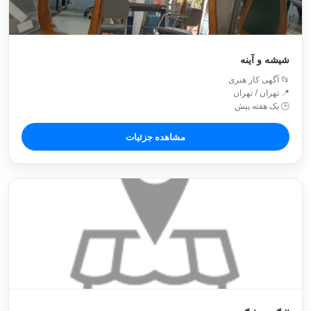
شیشه و آینه
📂 آگهی کار هنری
📍 تهران / تهران
🕒 یک هفته پیش
مشاهده جزئیات