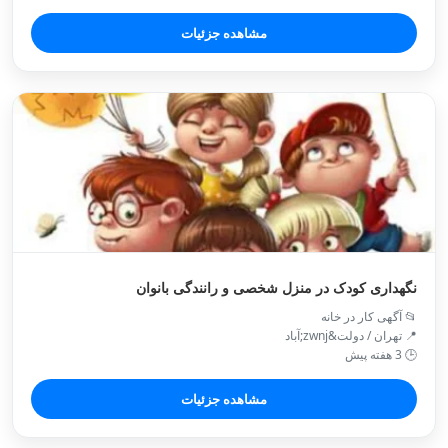
مشاهده جزئیات
نگهداری کودک در منزل شخصی و رانندگی بانوان
📂 آگهی کار در خانه
📍 تهران / دولت&zwnj;آباد
🕒 3 هفته پیش
مشاهده جزئیات