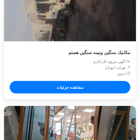
مکانیک سنگین ونیمه سنگین هستم
📂 اگهی نیروی کار اداری
📍 تهران / تهران
🕒 دیروز
مشاهده جزئیات