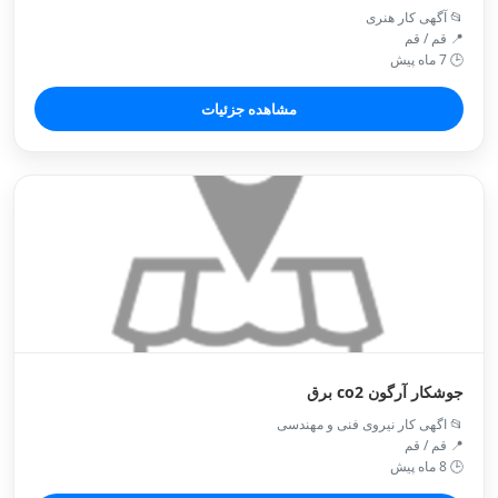
📂 آگهی کار هنری
📍 قم / قم
🕒 7 ماه پیش
مشاهده جزئیات
جوشکار آرگون co2 برق
📂 اگهی کار نیروی فنی و مهندسی
📍 قم / قم
🕒 8 ماه پیش