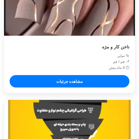
ناخن کار و مژه
📂 سایر
📍 قم / قم
🕒 4 ماه پیش
مشاهده جزئیات