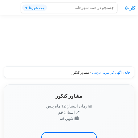
کار۵۰
همه شهرها ▼
خانه
›
اگهی کار مربی درسی
›
مشاور کنکور
مشاور کنکور
📅 زمان انتشار: 12 ماه پیش
📍 استان: قم
🏙️ شهر: قم