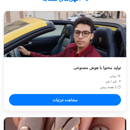
تولید محتوا با هوش مصنوعی
📂 سایر
📍 قم / قم
🕒 2 هفته پیش
مشاهده جزئیات