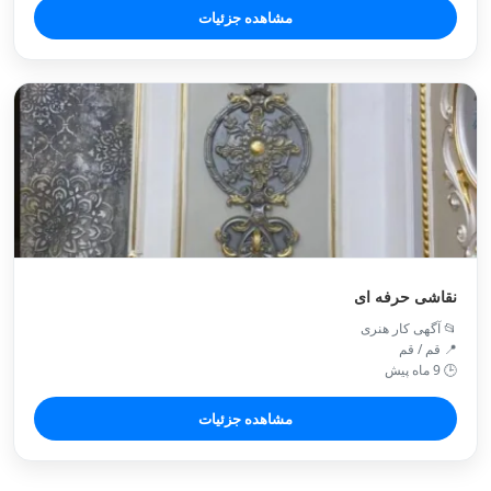
مشاهده جزئیات
نقاشی حرفه ای
📂 آگهی کار هنری
📍 قم / قم
🕒 9 ماه پیش
مشاهده جزئیات