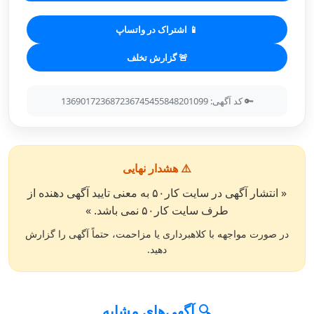
📱 اشتراک در واتساپ
🚨 گزارش تخلف
🔑 کد آگهی: 136901723687236745455848201099
⚠️ هشدار نهایی
« انتشار آگهی در سایت کار۵۰ به معنی تایید آگهی دهنده از
طرف سایت کار۵۰ نمی باشد. »
در صورت مواجهه با کلاهبرداری یا مزاحمت، حتماً آگهی را گزارش
دهید.
🔍 آگهی‌های مشابه