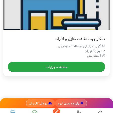
همکار جهت نظافت منازل و ادارات
📂 اگهی سرایداری و نظافت و ابدارچی
📍 تهران / تهران
🕒 3 هفته پیش
مشاهده جزئیات
👥
🌟
برآورده شدن آرزو
پروفایل کاربران