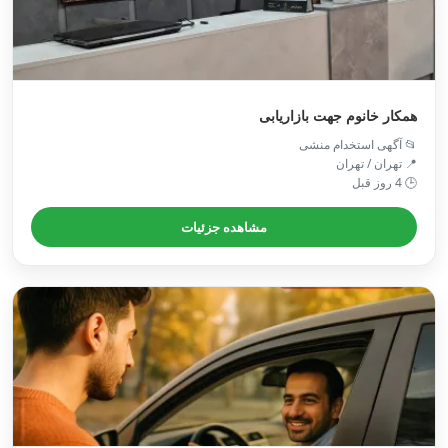
همکار خانوم جهت بازاریابی
📂 آگهی استخدام منشی
📍 تهران / تهران
🕒 4 روز قبل
مشاهده جزئیات