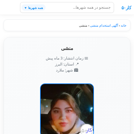
کار۵۰
همه شهرها ▼
خانه
›
آگهی استخدام منشی
›
منشی
منشی
📅 زمان انتشار: 3 ماه پیش
📍 استان: البرز
🏙️ شهر: ملارد