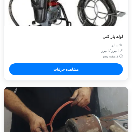
لوله باز کنی
📂 سایر
📍 البرز / البرز
🕒 2 هفته پیش
مشاهده جزئیات