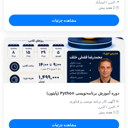
📍 البرز / اسدآباد
🕒 2 هفته پیش
مشاهده جزئیات
دوره آموزش برنامه‌نویسی Python (پایتون)
📂 اگهی کار برنامه نویسی و فناوری
📍 البرز / البرز
🕒 3 هفته پیش
مشاهده جزئیات