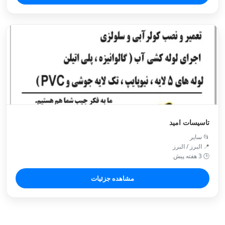
تاسیسات امید
📂 سایر
📍 البرز / البرز
🕒 3 هفته پیش
مشاهده جزئیات