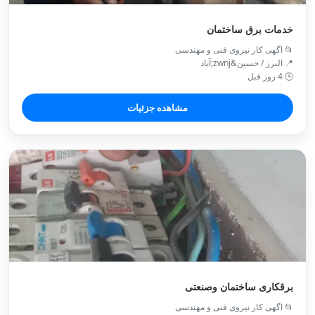
خدمات برق ساختمان
📂 اگهی کار نیروی فنی و مهندسی
📍 البرز / حسین&zwnj;آباد
🕒 4 روز قبل
مشاهده جزئیات
برقکاری ساختمان وصنعتی
📂 اگهی کار نیروی فنی و مهندسی