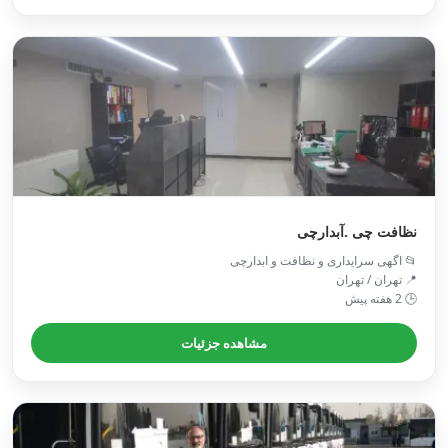
نظافت چی .آبدارچی
📂 اگهی سرایداری و نظافت و ابدارچی
📍 تهران / تهران
🕒 2 هفته پیش
مشاهده جزئیات