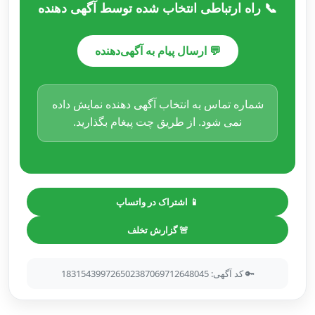
📞 راه ارتباطی انتخاب شده توسط آگهی دهنده
💬 ارسال پیام به آگهی‌دهنده
شماره تماس به انتخاب آگهی دهنده نمایش داده
نمی شود. از طریق چت پیغام بگذارید.
📱 اشتراک در واتساپ
🚨 گزارش تخلف
🔑 کد آگهی: 183154399726502387069712648045