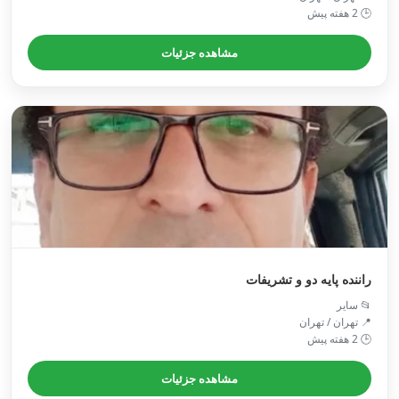
🕒 2 هفته پیش
مشاهده جزئیات
راننده پایه دو و تشریفات
📂 سایر
📍 تهران / تهران
🕒 2 هفته پیش
مشاهده جزئیات