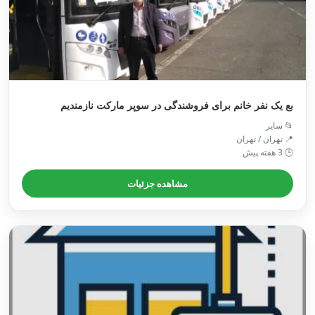
بع یک نفر خانم برای فروشندگی در سوپر مارکت نازمندیم
📂 سایر
📍 تهران / تهران
🕒 3 هفته پیش
مشاهده جزئیات